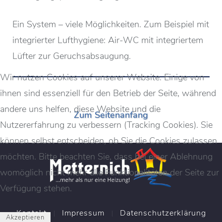
Ein System – viele Möglichkeiten. Zum Beispiel mit
integrierter Lufthygiene: Air-WC mit integriertem
Lüfter zur Geruchsabsaugung.
Wir nutzen Cookies auf unserer Website. Einige von
ihnen sind essenziell für den Betrieb der Seite, während
andere uns helfen, diese Website und die
Zum Seitenanfang
Nutzererfahrung zu verbessern (Tracking Cookies). Sie
können selbst entscheiden, ob Sie die Cookies zulassen
möchten. Bitte beachten Sie, dass bei einer Ablehnung
womöglich nicht mehr alle Funktionalitäten der Seite zur
Verfügung stehen.
Kontakt
Impressum
Datenschutzerklärung
Akzeptieren