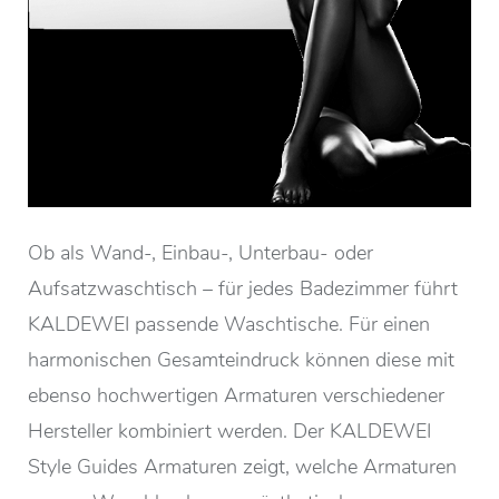
Ob als Wand-, Einbau-, Unterbau- oder
Aufsatzwaschtisch – für jedes Badezimmer führt
KALDEWEI passende Waschtische. Für einen
harmonischen Gesamteindruck können diese mit
ebenso hochwertigen Armaturen verschiedener
Hersteller kombiniert werden. Der KALDEWEI
Style Guides Armaturen zeigt, welche Armaturen