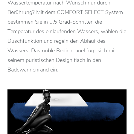
Wassertemperatur nach Wunsch nur durch
Berührung? Mit dem COMFORT SELECT System
bestimmen Sie in 0,5 Grad-Schritten die
Temperatur des einlaufenden Wassers, wählen die
Duschfunktion und regeln den Ablauf des
Wassers. Das noble Bedienpanel fügt sich mit
seinem puristischen Design flach in den
Badewannenrand ein.