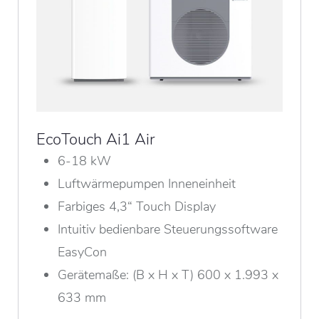
EcoTouch Ai1 Air
6-18 kW
Luftwärmepumpen Inneneinheit
Farbiges 4,3“ Touch Display
Intuitiv bedienbare Steuerungssoftware
EasyCon
Gerätemaße: (B x H x T) 600 x 1.993 x
633 mm