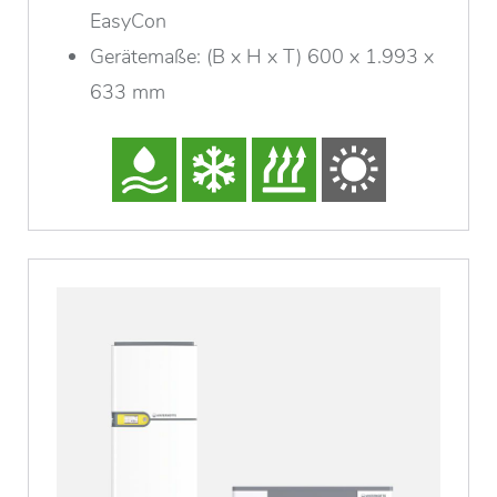
EasyCon
Gerätemaße: (B x H x T) 600 x 1.993 x
633 mm