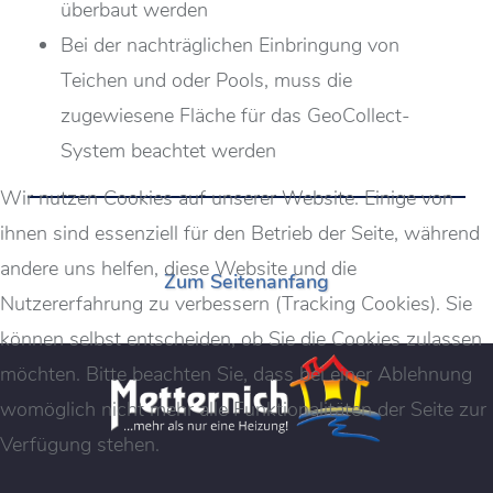
überbaut werden
Bei der nachträglichen Einbringung von
Teichen und oder Pools, muss die
zugewiesene Fläche für das GeoCollect-
System beachtet werden
Wir nutzen Cookies auf unserer Website. Einige von
ihnen sind essenziell für den Betrieb der Seite, während
andere uns helfen, diese Website und die
Zum Seitenanfang
Nutzererfahrung zu verbessern (Tracking Cookies). Sie
können selbst entscheiden, ob Sie die Cookies zulassen
möchten. Bitte beachten Sie, dass bei einer Ablehnung
womöglich nicht mehr alle Funktionalitäten der Seite zur
Verfügung stehen.